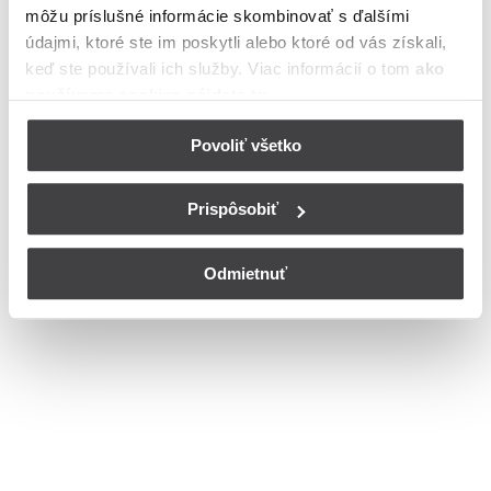
môžu príslušné informácie skombinovať s ďalšími
meste Prešov
údajmi, ktoré ste im poskytli alebo ktoré od vás získali,
Bohužiaľ, nedisponujeme zoznamom dostupných čísiel vchodov na
keď ste používali ich služby. Viac informácií o tom
ako
ulici Terchovská v meste Prešov.
používame cookies nájdete tu
.
© Copyright 2026
Nastavenia cookies
Povoliť všetko
Prispôsobiť
Odmietnuť