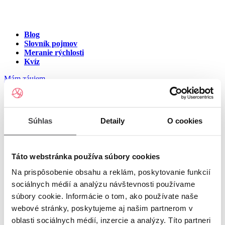
Blog
Slovník pojmov
Meranie rýchlosti
Kvíz
Mám záujem
Internet na ulici Terchovská,
Súhlas
Detaily
O cookies
Prešov
Zadajte číslo vchodu pre zobrazenie ponuky internetu v meste
Táto webstránka používa súbory cookies
Prešov
Na prispôsobenie obsahu a reklám, poskytovanie funkcií
sociálnych médií a analýzu návštevnosti používame
Zadajte číslo domu/vchodu
pre zobrazenie ponuky internetu v
súbory cookie. Informácie o tom, ako používate naše
lokalite Prešov
webové stránky, poskytujeme aj našim partnerom v
oblasti sociálnych médií, inzercie a analýzy. Títo partneri
Zoznam čísiel domov/vchodov na ulici Terchovská v