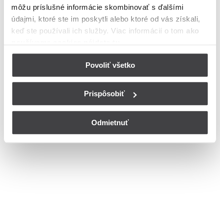
môžu príslušné informácie skombinovať s ďalšími
Bohužiaľ, nedisponujeme zoznamom dostupných ulíc v danom
meste
údajmi, ktoré ste im poskytli alebo ktoré od vás získali,
© Copyright 2026
Nastavenia cookies
keď ste používali ich služby. Viac informácií o tom
ako
používame cookies nájdete tu
.
Povoliť všetko
Prispôsobiť
Odmietnuť