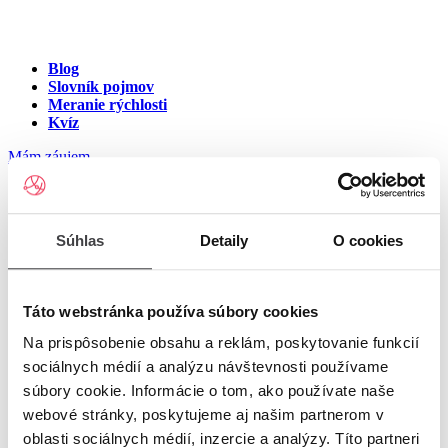
Blog
Slovník pojmov
Meranie rýchlosti
Kvíz
Mám záujem
Internet v meste Tomášov
Súhlas
Detaily
O cookies
Zadajte ulicu a číslo pre zobrazenie ponuky internetu v meste
Tomášov
Táto webstránka používa súbory cookies
Na prispôsobenie obsahu a reklám, poskytovanie funkcií
Zadajte ulicu a číslo
pre zobrazenie ponuky internetu v lokalite
sociálnych médií a analýzu návštevnosti používame
Tomášov
súbory cookie. Informácie o tom, ako používate naše
Zoznam ulíc v meste Tomášov
webové stránky, poskytujeme aj našim partnerom v
oblasti sociálnych médií, inzercie a analýzy. Títo partneri
Ulica