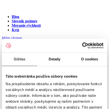
Blog
Slovník pojmov
Meranie rýchlosti
Kvíz
Mám záujem
Internet na ulici kpt. Jaroša,
Súhlas
Detaily
O cookies
Pezinok
Zadajte číslo vchodu pre zobrazenie ponuky internetu v meste
Táto webstránka používa súbory cookies
Pezinok
Na prispôsobenie obsahu a reklám, poskytovanie funkcií
sociálnych médií a analýzu návštevnosti používame
Zadajte číslo domu/vchodu
pre zobrazenie ponuky internetu v
súbory cookie. Informácie o tom, ako používate naše
lokalite Pezinok
webové stránky, poskytujeme aj našim partnerom v
oblasti sociálnych médií, inzercie a analýzy. Títo partneri
Zoznam čísiel domov/vchodov na ulici kpt. Jaroša v