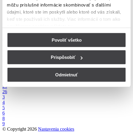
meste Pezinok
môžu príslušné informácie skombinovať s ďalšími
údajmi, ktoré ste im poskytli alebo ktoré od vás získali,
1
keď ste používali ich služby. Viac informácií o tom
ako
10
používame cookies nájdete tu
.
11
15
16
Povoliť všetko
17
18
19
Prispôsobiť
2
20
21
Odmietnuť
22
23
25
26
3
4
5
6
8
9
© Copyright 2026
Nastavenia cookies