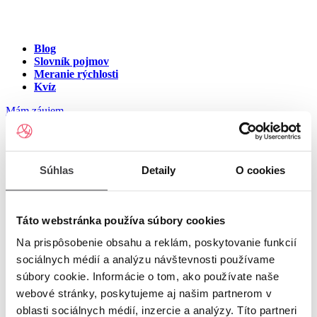
Blog
Slovník pojmov
Meranie rýchlosti
Kvíz
Mám záujem
Internet na ulici Kamenice,
Súhlas
Detaily
O cookies
Pezinok
Zadajte číslo vchodu pre zobrazenie ponuky internetu v meste
Táto webstránka používa súbory cookies
Pezinok
Na prispôsobenie obsahu a reklám, poskytovanie funkcií
sociálnych médií a analýzu návštevnosti používame
Zadajte číslo domu/vchodu
pre zobrazenie ponuky internetu v
súbory cookie. Informácie o tom, ako používate naše
lokalite Pezinok
webové stránky, poskytujeme aj našim partnerom v
oblasti sociálnych médií, inzercie a analýzy. Títo partneri
Zoznam čísiel domov/vchodov na ulici Kamenice v