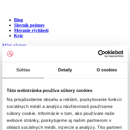
Blog
Slovník pojmov
Meranie rýchlosti
Kvíz
Mám záujem
Internet na ulici Fajgalská
Súhlas
Detaily
O cookies
cesta, Pezinok
Zadajte číslo vchodu pre zobrazenie ponuky internetu v meste
Táto webstránka používa súbory cookies
Pezinok
Na prispôsobenie obsahu a reklám, poskytovanie funkcií
sociálnych médií a analýzu návštevnosti používame
Zadajte číslo domu/vchodu
pre zobrazenie ponuky internetu v
súbory cookie. Informácie o tom, ako používate naše
lokalite Pezinok
webové stránky, poskytujeme aj našim partnerom v
oblasti sociálnych médií, inzercie a analýzy. Títo partneri
Zoznam čísiel domov/vchodov na ulici Fajgalská