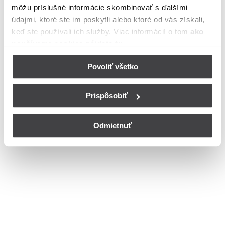
môžu príslušné informácie skombinovať s ďalšími
cesta v meste Pezinok
údajmi, ktoré ste im poskytli alebo ktoré od vás získali,
Bohužiaľ, nedisponujeme zoznamom dostupných čísiel vchodov na
keď ste používali ich služby. Viac informácií o tom
ako
ulici Fajgalská cesta v meste Pezinok.
používame cookies nájdete tu
.
© Copyright 2026
Nastavenia cookies
Povoliť všetko
Prispôsobiť
Odmietnuť