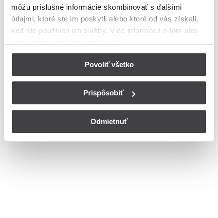
môžu príslušné informácie skombinovať s ďalšími
Družstevná
Dukelská
údajmi, ktoré ste im poskytli alebo ktoré od vás získali,
Hrnčiarska
keď ste používali ich služby. Viac informácií o tom
ako
Kalinčiakova
používame cookies nájdete tu
.
Komenského
Podhorská
SNP
Povoliť všetko
Šúrska
Vajanského
© Copyright 2026
Nastavenia cookies
Prispôsobiť
Odmietnuť