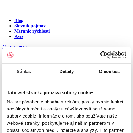
Blog
Slovník pojmov
Meranie rýchlosti
Kvíz
Mám záujem
Internet v meste Modra
Súhlas
Detaily
O cookies
Zadajte ulicu a číslo pre zobrazenie ponuky internetu v meste
Modra
Táto webstránka používa súbory cookies
Na prispôsobenie obsahu a reklám, poskytovanie funkcií
Zadajte ulicu a číslo
pre zobrazenie ponuky internetu v lokalite
sociálnych médií a analýzu návštevnosti používame
Modra
súbory cookie. Informácie o tom, ako používate naše
Zoznam ulíc v meste Modra
webové stránky, poskytujeme aj našim partnerom v
oblasti sociálnych médií, inzercie a analýzy. Títo partneri
Ulica