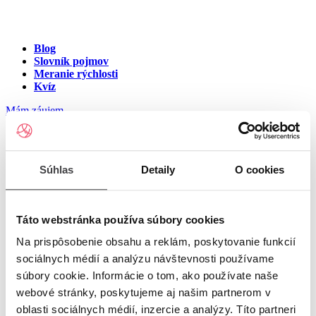
Blog
Slovník pojmov
Meranie rýchlosti
Kvíz
Mám záujem
Internet v meste Kuchyňa
Súhlas
Detaily
O cookies
Zadajte ulicu a číslo pre zobrazenie ponuky internetu v meste
Kuchyňa
Táto webstránka používa súbory cookies
Na prispôsobenie obsahu a reklám, poskytovanie funkcií
Zadajte ulicu a číslo
pre zobrazenie ponuky internetu v lokalite
sociálnych médií a analýzu návštevnosti používame
Kuchyňa
súbory cookie. Informácie o tom, ako používate naše
Zoznam ulíc v meste Kuchyňa
webové stránky, poskytujeme aj našim partnerom v
oblasti sociálnych médií, inzercie a analýzy. Títo partneri
Ulica