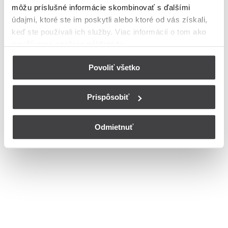
môžu príslušné informácie skombinovať s ďalšími
Bohužiaľ, nedisponujeme zoznamom dostupných ulíc v danom
meste
údajmi, ktoré ste im poskytli alebo ktoré od vás získali,
© Copyright 2026
Nastavenia cookies
keď ste používali ich služby. Viac informácií o tom
ako
používame cookies nájdete tu
.
Povoliť všetko
Prispôsobiť
Odmietnuť